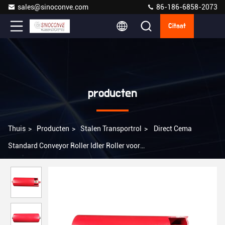
sales@sinoconve.com
86-186-6858-2073
Citaat
producten
Thuis
>
Producten
>
Stalen Transportrol
>
Direct Cema
Standard Conveyor Roller Idler Roller voor
steenkoolplat/buffer/reinigingsmodel