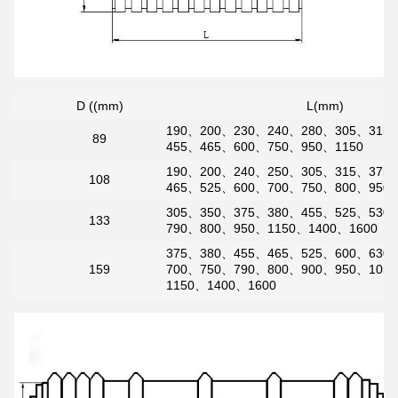
D ((mm)
L(mm)
190、200、230、240、280、305、315
89
455、465、600、750、950、1150
190、200、240、250、305、315、375
108
465、525、600、700、750、800、950、
305、350、375、380、455、525、530
133
790、800、950、1150、1400、1600
375、380、455、465、525、600、630
159
700、750、790、800、900、950、105
1150、1400、1600