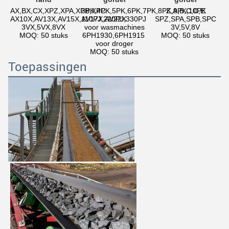
AX,BX,CX,XPZ,XPA,XPB,XPC
3PK,4PK,5PK,6PK,7PK,8PK,9PK,10PK
Z,A,B,C,D,E
AX10X,AV13X,AV15X,AV17X,AV22X
110PJ,220PJ,330PJ 
SPZ,SPA,SPB,SPC
3VX,5VX,8VX
voor wasmachines
3V,5V,8V
MOQ: 50 stuks
6PH1930,6PH1915 
MOQ: 50 stuks
voor droger
MOQ: 50 stuks
Toepassingen