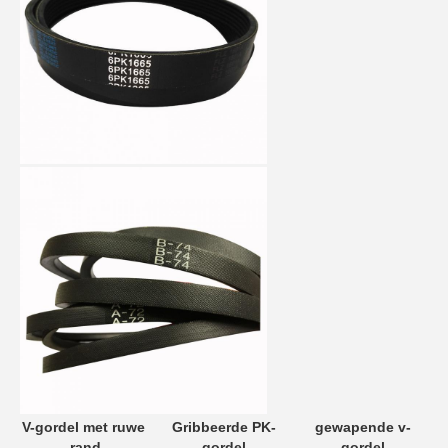
V-gordel met ruwe 
Gribbeerde PK-
gewapende v-
rand
gordel
gordel