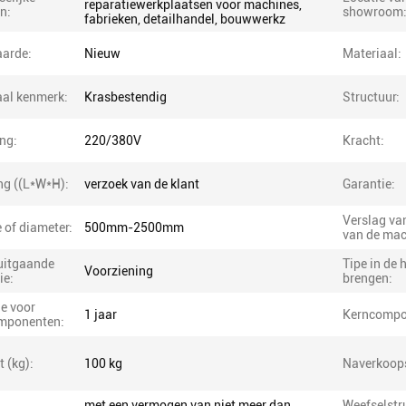
reparatiewerkplaatsen voor machines,
n:
showroom
fabrieken, detailhandel, bouwwerkz
arde:
Nieuw
Materiaal:
aal kenmerk:
Krasbestendig
Structuur:
ng:
220/380V
Kracht:
ng ((L*W*H):
verzoek van de klant
Garantie:
Verslag van
 of diameter:
500mm-2500mm
van de mac
uitgaande
Tipe in de 
Voorziening
ie:
brengen:
e voor
1 jaar
Kerncompo
mponenten:
 (kg):
100 kg
Naverkoops
met een vermogen van niet meer dan
Weefselstr