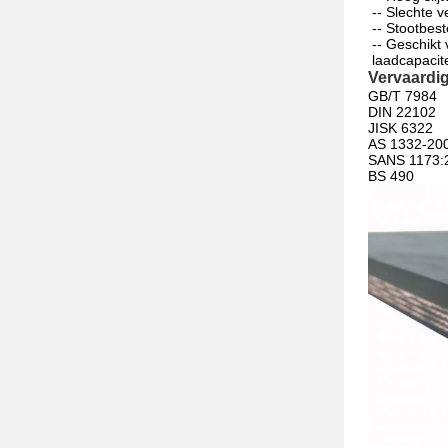
-- Slechte v
-- Stootbes
-- Geschikt
laadcapacit
Vervaardi
GB/T 7984
DIN 22102
JISK 6322
AS 1332-20
SANS 1173:
BS 490