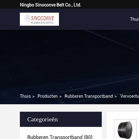
Ningbo Sinoconve Belt Co., Ltd.
Thui
Thuis
>
Producten
>
Rubberen Transportband
>
Vervoerba
Categorieën
Rubberen Transportband
(80)