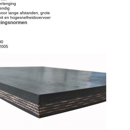
erlenging
tendig
 voor lange afstanden, grote
eit en hogesnelheidsvervoer
gingsnormen
00
2005