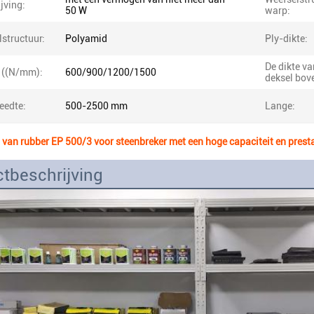
jving:
50 W
warp:
structuur:
Polyamid
Ply-dikte:
De dikte va
e ((N/mm):
600/900/1200/1500
deksel bov
eedte:
500-2500 mm
Lange:
van rubber EP 500/3 voor steenbreker met een hoge capaciteit en prest
tbeschrijving