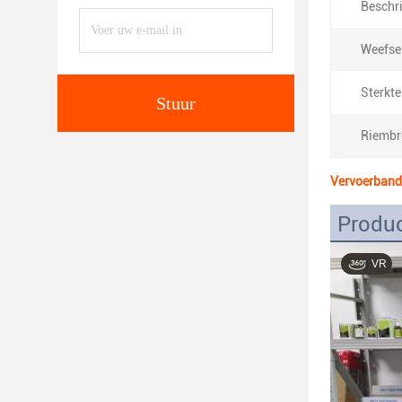
Beschri
Weefsel
Sterkt
Stuur
Riembr
Vervoerband 
Produc
VR