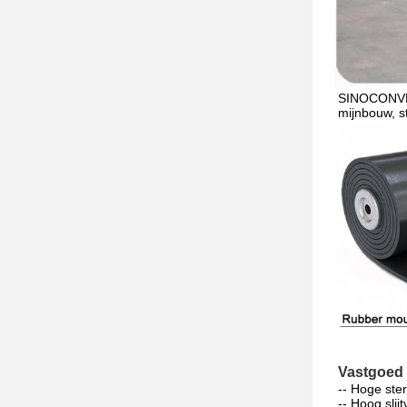
SINOCONVE-t
mijnbouw, s
Vastgoed
-- Hoge ster
-- Hoog slijt