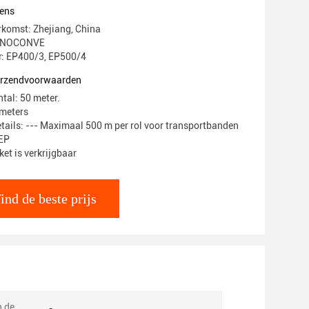
ens
rkomst: Zhejiang, China
SINOCONVE
: EP400/3, EP500/4
verzendvoorwaarden
tal: 50 meter.
/meters
tails: --- Maximaal 500 m per rol voor transportbanden
 EP
et is verkrijgbaar
ind de beste prijs
n de