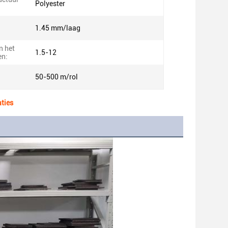
Polyester
1.45 mm/laag
n het
1.5-12
en:
50-500 m/rol
aties