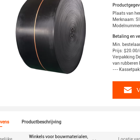
Productgegev
Plaats van he
Merknaam: 
Modelnummer
Betaling en 
Min. bestelaan
Prijs: $20.00
Verpakking De
van rubberen
--- Kassetpakk
V
vens
Productbeschrijving
Winkels voor bouwmaterialen,
elijke
Locatie va