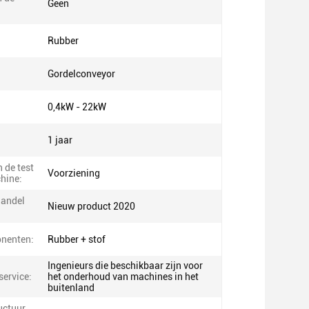
Geen
:
Rubber
Gordelconveyor
0,4kW - 22kW
1 jaar
 de test
Voorziening
hine:
handel
Nieuw product 2020
nenten:
Rubber + stof
Ingenieurs die beschikbaar zijn voor
ervice:
het onderhoud van machines in het
buitenland
uctuur