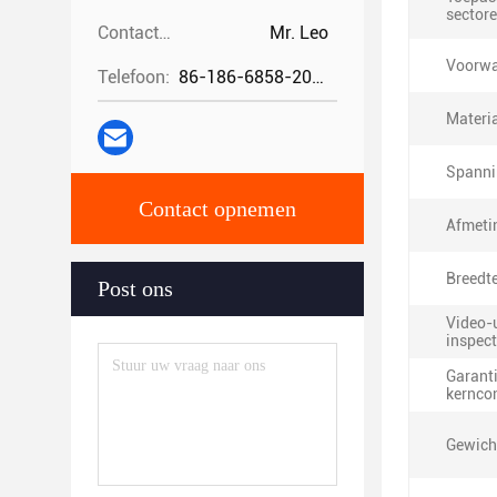
sectore
Contactpersonen:
Mr. Leo
Voorwa
Telefoon:
86-186-6858-2073
Materi
Spanni
Contact opnemen
Afmeti
Breedte
Post ons
Video-
inspect
Garanti
kernco
Gewicht